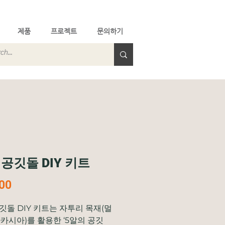
제품
프로젝트
문의하기
공깃돌 DIY 키트
가
00
격
깃돌 DIY 키트는 자투리 목재(멀
아카시아)를 활용한 ‘5알의 공깃