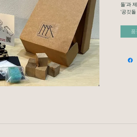
돌’과 
‘공깃돌
품