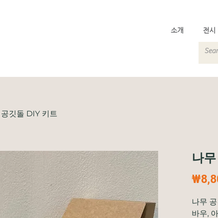
소개
전시
 공깃돌 DIY 키트
나무 
₩8,8
나무 공
바우, 