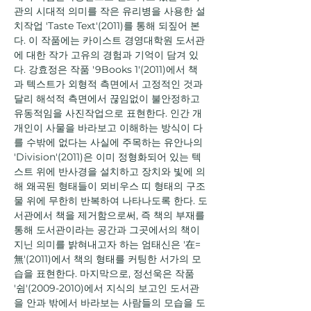
관의 시대적 의미를 작은 유리병을 사용한 설
치작업 'Taste Text'(2011)를 통해 되짚어 본
다. 이 작품에는 카이스트 경영대학원 도서관
에 대한 작가 고유의 경험과 기억이 담겨 있
다. 강효정은 작품 '9Books 1'(2011)에서 책
과 텍스트가 외형적 측면에서 고정적인 것과 
달리 해석적 측면에서 끊임없이 불안정하고 
유동적임을 사진작업으로 표현한다. 인간 개
개인이 사물을 바라보고 이해하는 방식이 다
를 수밖에 없다는 사실에 주목하는 유안나의 
'Division'(2011)은 이미 정형화되어 있는 텍
스트 위에 반사경을 설치하고 장치와 빛에 의
해 왜곡된 형태들이 뫼비우스 띠 형태의 구조
물 위에 무한히 반복하여 나타나도록 한다. 도
서관에서 책을 제거함으로써, 즉 책의 부재를 
통해 도서관이라는 공간과 그곳에서의 책이 
지닌 의미를 밝혀내고자 하는 엄태신은 '在=
無'(2011)에서 책의 형태를 커팅한 서가의 모
습을 표현한다. 마지막으로, 정선욱은 작품 
'쉼'(2009-2010)에서 지식의 보고인 도서관
을 안과 밖에서 바라보는 사람들의 모습을 도