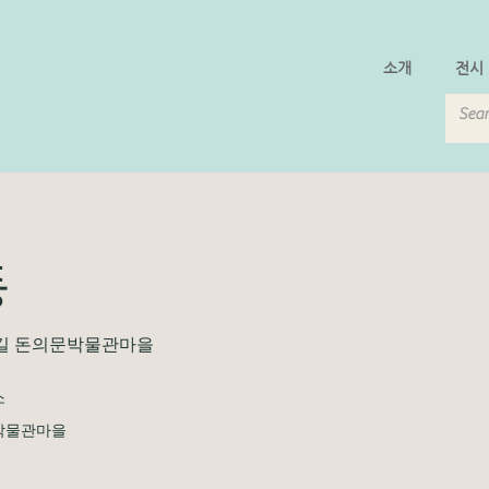
소개
전시
동
길 돈의문박물관마을
소
박물관마을